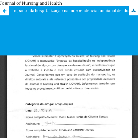
Journal of Nursing and Health
Impacto da hospitalização na independência funcional de idosos com doenças cardiovasculares