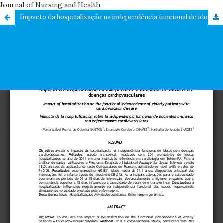
Journal of Nursing and Health
Impacto da hospitalização na independência funcional de idosos com doenças cardiovasculares