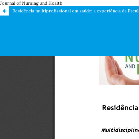
Journal of Nursing and Health
Residência multiprofissional em saúde: a experiência da F