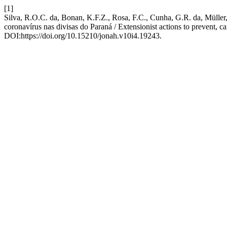
[1]
Silva, R.O.C. da, Bonan, K.F.Z., Rosa, F.C., Cunha, G.R. da, Müller,
coronavírus nas divisas do Paraná / Extensionist actions to prevent,
DOI:https://doi.org/10.15210/jonah.v10i4.19243.