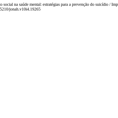
 social na saúde mental: estratégias para a prevenção do suicídio / Impac
0.15210/jonah.v10i4.19265