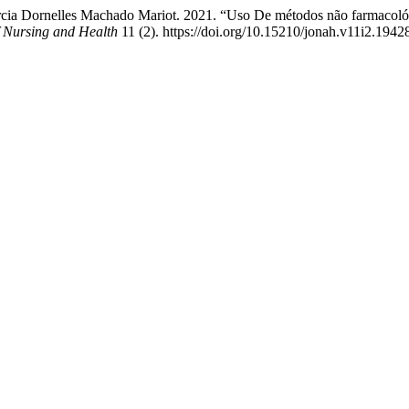
árcia Dornelles Machado Mariot. 2021. “Uso De métodos não farmacoló
f Nursing and Health
11 (2). https://doi.org/10.15210/jonah.v11i2.1942