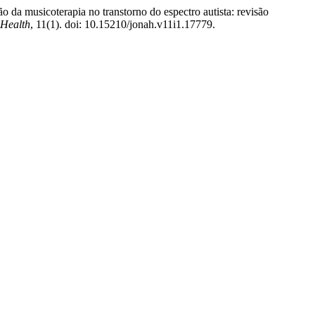
o da musicoterapia no transtorno do espectro autista: revisão
 Health
, 11(1). doi: 10.15210/jonah.v11i1.17779.