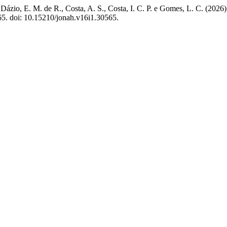
Dázio, E. M. de R., Costa, A. S., Costa, I. C. P. e Gomes, L. C. (2026) 
65. doi: 10.15210/jonah.v16i1.30565.