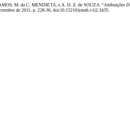
S, M. da C. MENDIETA, e A. D. Z. de SOUZA. “Atribuições Do Age
 dezembro de 2011, p. 228-36, doi:10.15210/jonah.v1i2.3435.