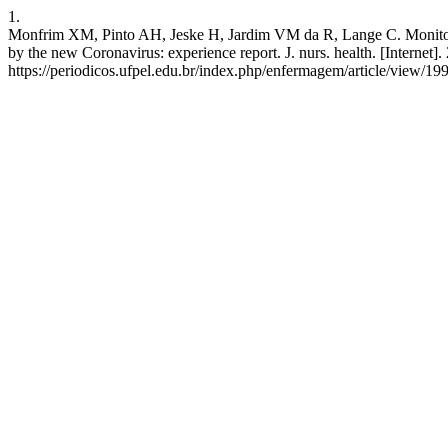
1.
Monfrim XM, Pinto AH, Jeske H, Jardim VM da R, Lange C. Monitorame
by the new Coronavirus: experience report. J. nurs. health. [Internet
https://periodicos.ufpel.edu.br/index.php/enfermagem/article/view/19