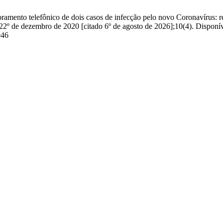
nto telefônico de dois casos de infecção pelo novo Coronavírus: rela
]. 22º de dezembro de 2020 [citado 6º de agosto de 2026];10(4). Disponí
946