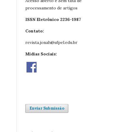
Acesso aberto e Sem taxa de
processamento de artigos
ISSN Eletrônico 2236-1987
Contato:
revista.jonah@ufpel.edu.br
Mídias Sociais:
Enviar Submissão