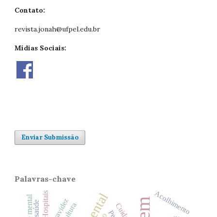
Contato:
revista.jonah@ufpel.edu.br
Mídias Sociais:
Enviar Submissão
Palavras-chave
Acolhimento
Hospitais
Gravidez
Cultura