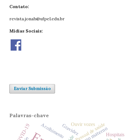
Contato:
revista.jonah@ufpel.edu.br
Mídias Sociais:
Enviar Submissão
Palavras-chave
Pessoal de saúde
Ouvir vozes
Acolhimento
Gravidez
COVID-19
Aleitamento materno
Hospitais