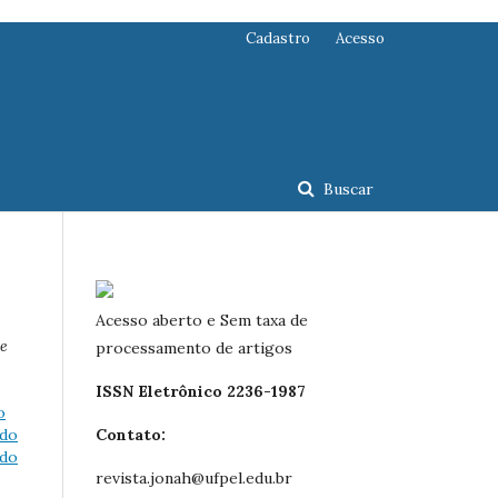
Cadastro
Acesso
Buscar
Acesso aberto e Sem taxa de
ce
processamento de artigos
ISSN Eletrônico 2236-1987
o
ndo
Contato:
ndo
revista.jonah@ufpel.edu.br