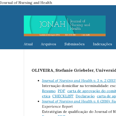
Journal of Nursing and Health
Atual
Arquivos
Submissões
Indexações
OLIVEIRA, Stefanie Griebeler, Universid
Journal of Nursing and Health v. 3 n. 2 
Internação domiciliar na terminalidade: es
Resumo
PDF
carta de aprovação do comit
etica
CHECKLIST
Declaração
carta de a
Journal of Nursing and Health v. 6 (2016):
Experience Report
Estratégias de qualificação do Journal of 