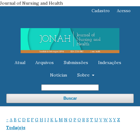
Journal of Nursing and Health
Cadastro
Acesso
Atual
Arquivos
Submissões
Indexações
Notícias
Sobre
Buscar
-
A
B
C
D
E
F
G
H
I
J
K
L
M
N
O
P
Q
R
S
T
U
V
W
X
Y
Z
Toda(o)s