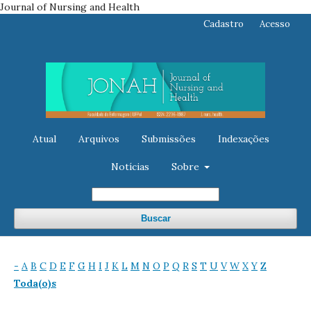
Journal of Nursing and Health
Cadastro
Acesso
Atual
Arquivos
Submissões
Indexações
Notícias
Sobre
Buscar
-
A
B
C
D
E
F
G
H
I
J
K
L
M
N
O
P
Q
R
S
T
U
V
W
X
Y
Z
Toda(o)s