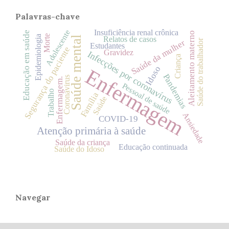
Palavras-chave
Insuficiência renal crônica
Adolescente
Educação em saúde
Aleitamento materno
Morte
Epidemiologia
Saúde mental
Relatos de casos
Saúde do trabalhador
Saúde da mulher
Estudantes
Segurança do paciente
Gravidez
Infecções por coronavírus
Criança
Idoso
Enfermagem
Pandemias
Coronavirus
Enfermagem.
Pessoal de saúde
Trabalho
Família
Saúde
Ansiedade
COVID-19
Atenção primária à saúde
Saúde da criança
Educação continuada
Saúde do Idoso
Navegar