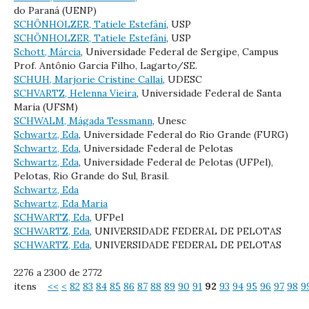
do Paraná (UENP)
SCHÖNHOLZER, Tatiele Estefâni
, USP
SCHÖNHOLZER, Tatiele Estefâni
, USP
Schott, Márcia
, Universidade Federal de Sergipe, Campus
Prof. Antônio Garcia Filho, Lagarto/SE.
SCHUH, Marjorie Cristine Callai
, UDESC
SCHVARTZ, Helenna Vieira
, Universidade Federal de Santa
Maria (UFSM)
SCHWALM, Mágada Tessmann
, Unesc
Schwartz, Eda
, Universidade Federal do Rio Grande (FURG)
Schwartz, Eda
, Universidade Federal de Pelotas
Schwartz, Eda
, Universidade Federal de Pelotas (UFPel),
Pelotas, Rio Grande do Sul, Brasil.
Schwartz, Eda
Schwartz, Eda Maria
SCHWARTZ, Eda
, UFPel
SCHWARTZ, Eda
, UNIVERSIDADE FEDERAL DE PELOTAS
SCHWARTZ, Eda
, UNIVERSIDADE FEDERAL DE PELOTAS
2276 a 2300 de 2772
itens
<<
<
82
83
84
85
86
87
88
89
90
91
92
93
94
95
96
97
98
9