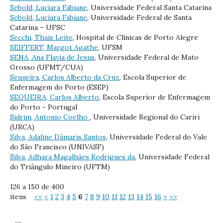
Sebold, Luciara Fabiane
, Universidade Federal Santa Catarina
Sebold, Luciara Fabiane
, Universidade Federal de Santa
Catarina – UFSC
Secchi, Thais Leite
, Hospital de Clínicas de Porto Alegre
SEIFFERT, Margot Agathe
, UFSM
SENA, Ana Flavia de Jesus
, Universidade Federal de Mato
Grosso (UFMT/CUA)
Sequeira, Carlos Alberto da Cruz
, Escola Superior de
Enfermagem do Porto (ESEP)
SEQUEIRA, Carlos Alberto
, Escola Superior de Enfermagem
do Porto - Portugal
Sidrim, Antonio Coelho
, Universidade Regional do Cariri
(URCA)
Silva, Adaline Dâmaris Santos
, Universidade Federal do Vale
do São Francisco (UNIVASF)
Silva, Adhara Magalhães Rodrigues da
, Universidade Federal
do Triângulo Mineiro (UFTM)
126 a 150 de 400
itens
<<
<
1
2
3
4
5
6
7
8
9
10
11
12
13
14
15
16
>
>>