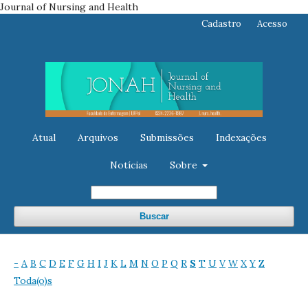
Journal of Nursing and Health
Cadastro
Acesso
Atual
Arquivos
Submissões
Indexações
Notícias
Sobre
Buscar
-
A
B
C
D
E
F
G
H
I
J
K
L
M
N
O
P
Q
R
S
T
U
V
W
X
Y
Z
Toda(o)s