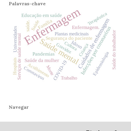
Palavras-chave
Enfermagem
Terapêutica
Educação em saúde
Cuidados de enfermagem
Família
Saúde
saúde.
Enfermagem.
Infecções por coronavírus
Universidades
Saúde do trabalhador
Plantas medicinais
Serviços de saúde mental
Segurança do paciente
Saúde mental
Idoso
Cultura
Gravidez
Criança
Epidemiologia
Pandemias
Hospitais
Saúde da mulher
COVID-19
Acolhimento
Morte
Coronavirus
Trabalho
Navegar