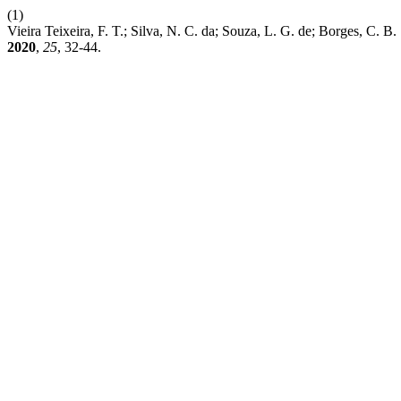
(1)
Vieira Teixeira, F. T.; Silva, N. C. da; Souza, L. G. de; Borges, C.
2020
,
25
, 32-44.