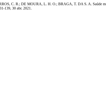
 C. R.; DE MOURA, L. H. O.; BRAGA, T. DA S. A. Saúde mental na 
 131-139, 30 abr. 2021.