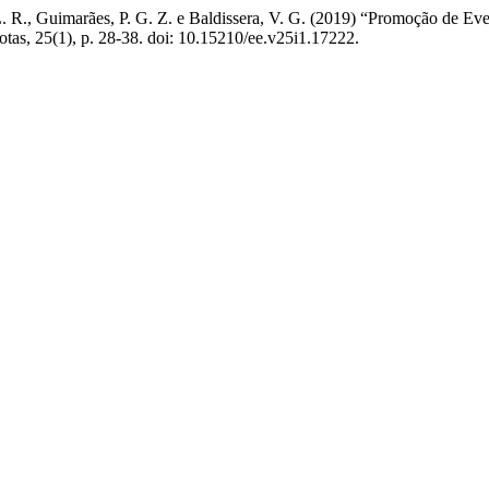
i, L. R., Guimarães, P. G. Z. e Baldissera, V. G. (2019) “Promoção de E
lotas, 25(1), p. 28-38. doi: 10.15210/ee.v25i1.17222.