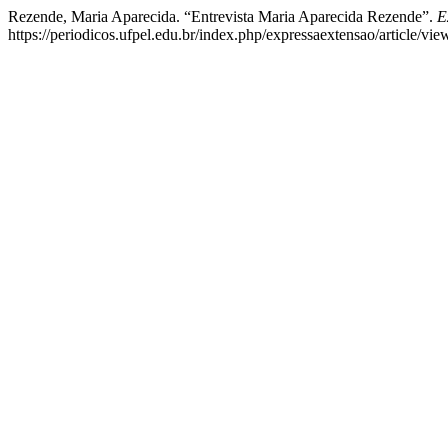
Rezende, Maria Aparecida. “Entrevista Maria Aparecida Rezende”.
E
https://periodicos.ufpel.edu.br/index.php/expressaextensao/article/vi