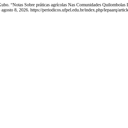
ubo. “Notas Sobre práticas agrícolas Nas Comunidades Quilombolas 
gosto 8, 2026. https://periodicos.ufpel.edu.br/index.php/lepaarq/artic