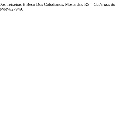
Dos Teixeiras E Beco Dos Colodianos, Mostardas, RS”.
Cadernos do
le/view/27949.