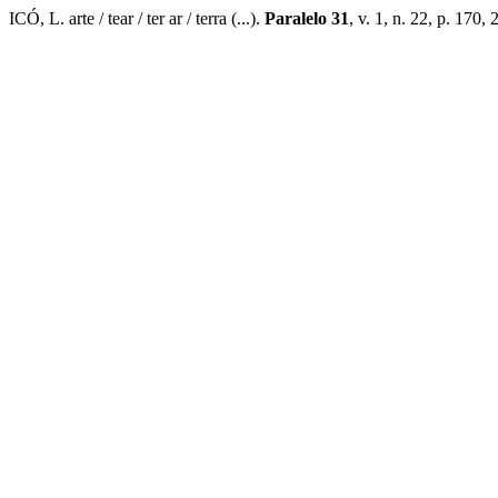
ICÓ, L. arte / tear / ter ar / terra (...).
Paralelo 31
, v. 1, n. 22, p. 170,