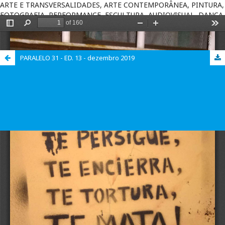
ARTE E TRANSVERSALIDADES, ARTE CONTEMPORÂNEA, PINTURA,
FOTOGRAFIA, PERFORMANCE, ESCULTURA, AUDIOVISUAL, DANÇA,
TEATRO, ARTE E GÊNERO, MÚSICA, CONTEXTOS DE ATUAÇÃO NAS
ARTES, ARTE E EDUCAÇÃO, ESTÉTICA, CRÍTICA DA ARTE, ARTE E
HISTÓRIA.
PARALELO 31 - ED. 13 - dezembro 2019