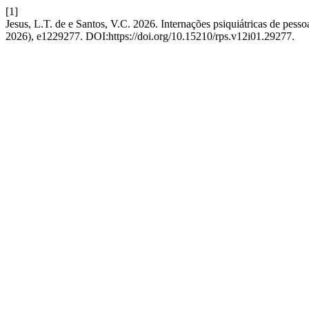
[1]
Jesus, L.T. de e Santos, V.C. 2026. Internações psiquiátricas de pessoa
2026), e1229277. DOI:https://doi.org/10.15210/rps.v12i01.29277.