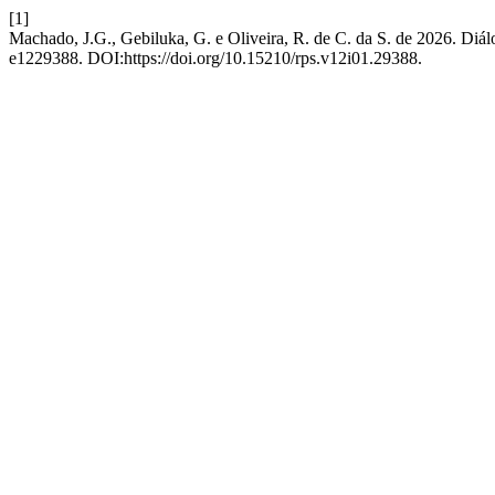
[1]
Machado, J.G., Gebiluka, G. e Oliveira, R. de C. da S. de 2026. Diál
e1229388. DOI:https://doi.org/10.15210/rps.v12i01.29388.