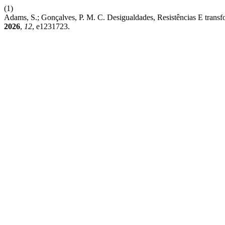
(1)
Adams, S.; Gonçalves, P. M. C. Desigualdades, Resistências E trans
2026
,
12
, e1231723.