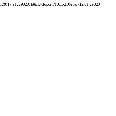
12
(01), e1229323. https://doi.org/10.15210/rps.v12i01.29323