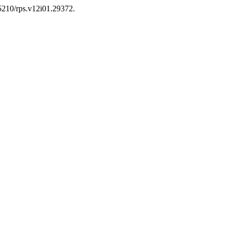
15210/rps.v12i01.29372.