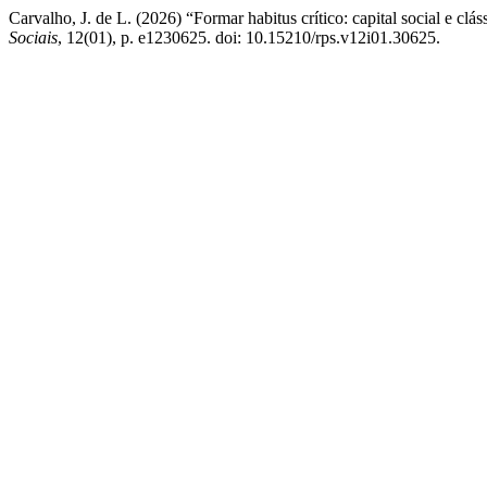
Carvalho, J. de L. (2026) “Formar habitus crítico: capital social e cl
Sociais
, 12(01), p. e1230625. doi: 10.15210/rps.v12i01.30625.