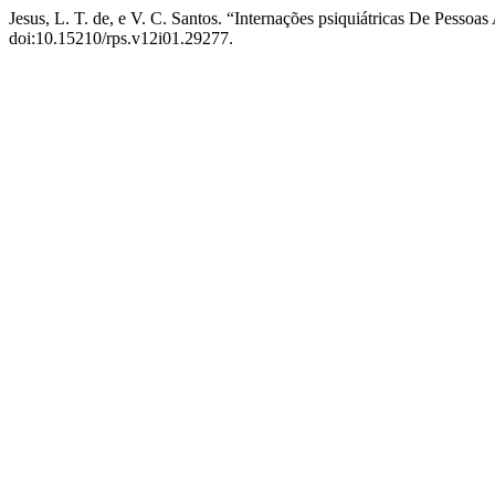
Jesus, L. T. de, e V. C. Santos. “Internações psiquiátricas De Pessoa
doi:10.15210/rps.v12i01.29277.