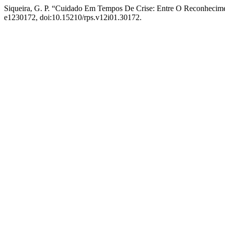
Siqueira, G. P. “Cuidado Em Tempos De Crise: Entre O Reconhecime
e1230172, doi:10.15210/rps.v12i01.30172.