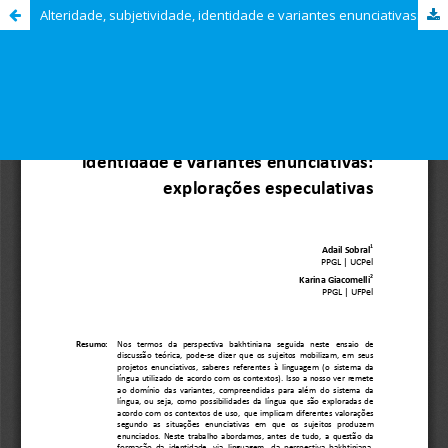
Alteridade, subjetividade, identidade e variantes enunciativas: explorações especulativas