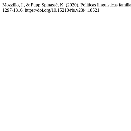
Mozzillo, I., & Pupp Spinassé, K. (2020). Políticas linguísticas famili
1297-1316. https://doi.org/10.15210/rle.v23i4.18521