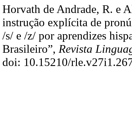
Horvath de Andrade, R. e A
instrução explícita de pron
/s/ e /z/ por aprendizes his
Brasileiro”,
Revista Lingu
doi: 10.15210/rle.v27i1.26