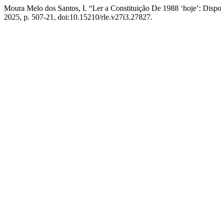
Moura Melo dos Santos, I. “Ler a Constituição De 1988 ‘hoje’: Dispos
2025, p. 507-21, doi:10.15210/rle.v27i3.27827.