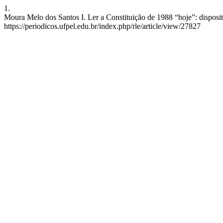
1.
Moura Melo dos Santos I. Ler a Constituição de 1988 “hoje”: dispositi
https://periodicos.ufpel.edu.br/index.php/rle/article/view/27827