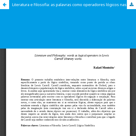
Literatura e Filosofia: as palavras como operadores lógicos nas obras literárias de Lewis Carroll