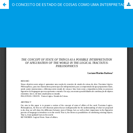
O CONCEITO DE ESTADO DE COISAS COMO UMA INTERPRETAÇÃO POSSÍVEL DE AFIGURAÇÃO DO MUNDO NO TRACTATUS LÓGICO-PHILOSOPHICUS