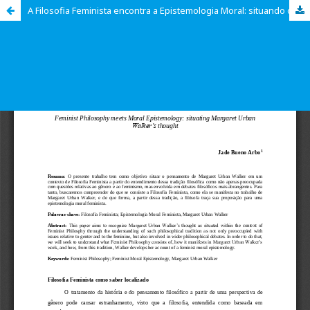
A Filosofia Feminista encontra a Epistemologia Moral: situando o pensamento de Margaret Urban Walker