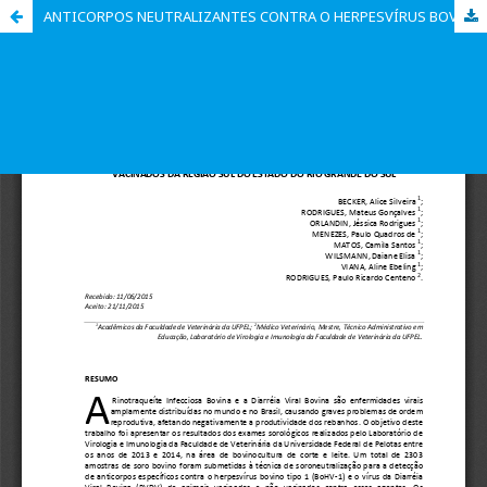
ANTICORPOS NEUTRALIZANTES CONTRA O HERPESVÍRUS BOVINO TIPO 1 E O VÍRUS DA DIARREIA VIRAL BOVINA EM BOVINOS VACINADOS E NÃO VACINADOS DA REGIÃO SUL DO ESTADO DO RIO GRANDE DO SUL