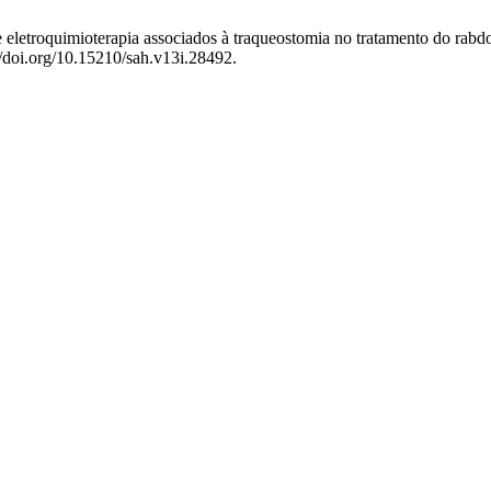
 e eletroquimioterapia associados à traqueostomia no tratamento do rab
//doi.org/10.15210/sah.v13i.28492.