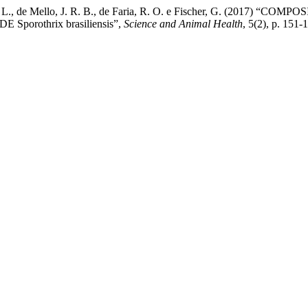
 Zani, J. L., de Mello, J. R. B., de Faria, R. O. e Fischer, G. (
orothrix brasiliensis”,
Science and Animal Health
, 5(2), p. 151