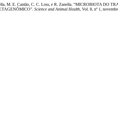
, G. C. Zanella, M. E. Cantão, C. C. Loss, e R. Zanella. “MICR
 METAGENÔMICO”.
Science and Animal Health
, Vol. 8, nº 1, novemb