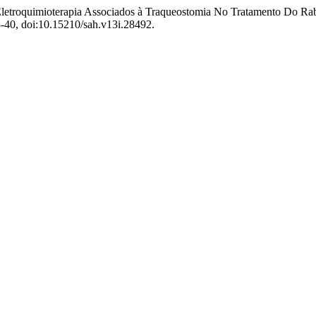
 E Eletroquimioterapia Associados à Traqueostomia No Tratamento Do 
28-40, doi:10.15210/sah.v13i.28492.