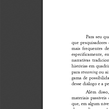
Para seu qu
que  pesquisadores  d
mais  frequentes  de 
especificamente, en
narrativas  tradicion
histórias em quadri
para 
streaming
ou a
gama de possibilid
desse diálogo e a pe
Além  disso,
materiais  passíveis  
que, em algum níve
abarcar  diversos  gê