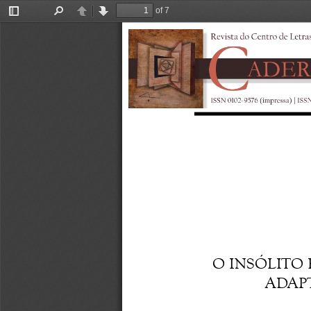
of 7
Toggle
Find
Previous
Next
Sidebar
O INSÓLITO 
ADAP