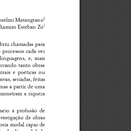
1
selmi Matangrano
2
Ramiro Esteban Zó
briu chamadas para 
  processos  cada  vez 
lin
guagens,  e,  mais 
arcando tanto obras 
rais  e  poéticas  ou 
ivas, seriadas, feitas 
mas a partir de uma 
emonstram a riqueza 
meio  a  profusão  de 
nvestigação  de  obras 
goria modal capaz de 
  da  dita  realidade 