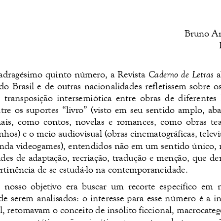
Bruno An
adragésimo quinto número, a Revista 
Caderno de Letras 
a
o  Brasil e  de  outras nacionalidades  refletissem  sobre  os
 transposição  intersemiótica  entre  obras  de  diferentes  
tre os suportes “livro” (visto em seu sentido amplo, ab
ais,  como  contos,  novelas  e  romances,  como  obras  teat
nhos) e o meio audiovisual (obras 
cinematográficas, televis
inda videogames), entendidos não em um sentido único, 
ades de adaptação, recriação, tradução e menção, que d
rti
nência de se estudá
-
lo na contemporaneidade.
  nosso  objetivo  era  buscar  um  recorte  específico  em  
de  serem  analisados:  o  interesse  para  esse  número  é  a  i
l, retomavam o 
conceito de insólito ficcional, macrocate
neros  e  estéticas não
-
mimética  que  partem  da  transgressão