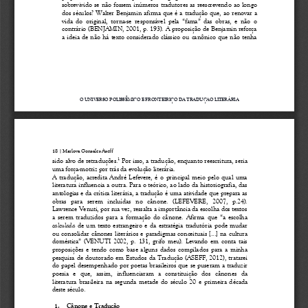
sobrevivido  se  não  fossem  inúmeros  tradutores  as  reescrevendo  ao  longo 
dos séculos? Walter Benjamin  afirma que  é  a tradução  que,  ao  renovar  a
vida  do  original,  torna
-
se  responsável  pela  “fama”  das  obras,  e  não  o 
contrário (BENJAMIN, 2001, p. 193). A proposição de Benjamin reforça 
a  ideia  de  não  há  texto  considerado  clássico  ou  canônico  que  não  tenha 
O UNIVERSO POLISSÊMICO E FRONTEIRIÇO DA TRADUÇÃO LITERÁRIA
18
|
Marlova Gonsales Aseff
1
sido alvo de retraduções.
Por isso, a traduç
ão, enquanto reescritura, seria 
uma força
-
motriz por trás da evolução literária.
A  tradução,  acredita  André  Lefevere,  é  o  principal  meio  pelo  qual  uma 
literatura influencia a outra. Para o teórico, ao lado da historiografia, das 
antologias e da crítica lit
erária, a tradução é uma atividade que prepara as 
obras   para   serem   incluídas   no   cânone.   (LEFEVERE,   2007,   p.24). 
Lawrence Venuti, por sua vez, ressalta a importância da escolha dos textos 
a serem traduzidos para a formação do cânone. Afirma que “a escolha 
c
alculada
de  um  texto  estrangeiro  e  da  estratégia  tradutória  pode  mudar 
ou  consolidar  cânones  literários  e  paradigmas  conceituais  [...]  na  cultura 
doméstica” (VENUTI 2002, p. 131, grifo meu). Levando em conta tais 
proposições  e  tendo  como  base  alguns  dados 
compilados  para  a  minha 
pesquisa  de  doutorado  em  Estudos  da  Tradução  (ASEFF,  2012),  tratarei 
do papel  desempenhado por poetas brasileiros que se puseram a traduzir 
poesia   e   que,   assim,   influenciaram   a   constituição   dos   cânones   da 
literatura  brasileira  na  se
gunda  metade  do  século  20  e  primeira  década 
deste século.
1.
Cânone e Tradução