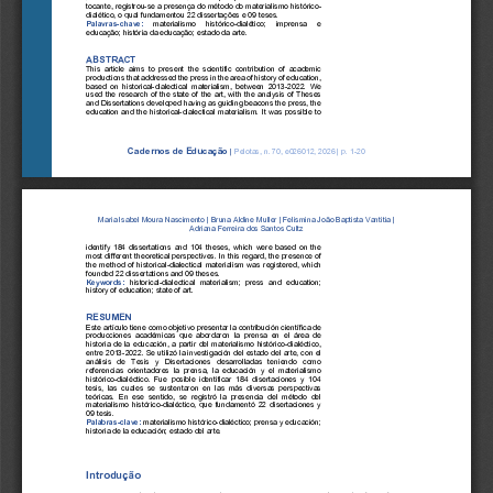
tocante, registrou
-
se a presença do método do materialismo histórico
-
dialético, o qual fundamentou 22 dissertações e 09 teses.
Palavras
-
chave:
materialismo   histórico
-
dialético;   imprensa   e 
educação; história da educação; estado da arte
. 
ABSTRACT
This  article  aims  to  present  the  scientific  contribution  of  academic 
productions that addressed the press in the area of history of education, 
based  on  historical
-
dialectical  materialism,  between  2013
-
2022.  We 
used the research of the state of the art, wit
h the analysis of Theses 
and Dissertations developed having as guiding beacons the press, the 
education and the historical
-
dialectical materialism. It was possible to 
Cadernos de Educação
|
Pelotas, n. 
70
, e
02601
2
, 202
6
| p. 
1
-
20
Maria Isabel Moura Nascimento 
| 
Bruna Aldine Muller
| 
Felismina João Baptista Vantitia
| 
Adriana Ferreira dos Santos Cultz
identify 184 dissertations and 104 theses, which were based on the 
most different theoretical perspectives. In this regard, the presence of 
the method of historical
-
dialectical materialism was registered, which 
founded 22 dissertations and 09 theses.
Keywords:
historical
-
dialectical  materialism;  press  and  education; 
history of education; state of art.
RESUMEN
Este artículo tiene como objetivo presentar la contribución científica de 
producciones  académicas  que  abordaron  la  prensa  en  el  área  de 
historia de la educación, a partir del materialismo histórico
-
dialéctico, 
entre 2013
-
2022. Se utilizó la investigación d
el estado del arte, con el 
análisis  de  Tesis  y  Disertaciones  desarrolladas  teniendo  como 
referencias  orientadores  la  prensa,  la  educación  y  el  materialismo 
histórico
-
dialéctico.  Fue  posible  identificar  184  disertaciones  y  104 
tesis,  las  cuales  se  sustentar
on  en  las  más  diversas  perspectivas 
teóricas.  En  ese  sentido,  se  registró  la  presencia  del  método  del 
materialismo histórico
-
dialéctico, que fundamentó 22 disertaciones y 
09 tesis.
Palabras
-
clave:
materialismo histórico
-
dialéctico; prensa y educación; 
historia de la educación; estado del arte.
Intro
dução