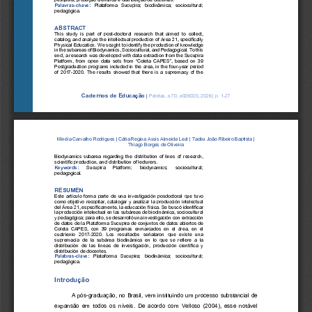
Palavras
-
chave:
Plataforma 
Sucupira;  biodinâmica;  sociocultural; 
pedagógica.
ABSTRACT
This  study  is  part  of  post
-
doctoral  research  that  aimed  to  collect, 
catalog, and analyze the intellectual production of Area 21, specifically 
Physical Education. We sought to identify the production of knowledge 
in the subareas of Biodynamics, Sociocultura
l, and Pedagogical. To this 
end, a research was developed with data extraction from the Sucupira 
Platform,  from  open  data  sets  from  “Coleta  CAPES”,  based  on  39 
Postgraduation programs included in the area, in the four
-
year period 
of 2017
-
2020. The results 
showed that there is a supremacy of the 
Cadernos de Educação
|
Pelotas, n.
70
, e
026020
, 202
6
| p. 
1
-
27
Minéia Carvalho Rodrigues
|
Cátia Regina Assis Almeida Leal
| 
Tadeu João Ribeiro Baptista
| 
Thiago Borges de Oliveira
Biodynamics subarea regarding the distribution of lines of research, 
scientific production, and distribution of lecturers
. 
Keywords:
Sucupira 
Platform
;   biodynamics
; 
sociocultural; 
pedagogical
. 
RESUMEN
Este artículo forma parte de una investigación posdoctoral que tuvo 
como objetivo recopilar, catalogar y analizar la producción intelectual 
del Área 21, específicamente, la educación física. Se buscó identificar 
la producción intelectual en las subáreas de
biodinámica, sociocultural 
y pedagógica; para ello, se desarrolló una investigación con extracción 
de datos de la Plataforma Sucupira de conjuntos de datos abiertos de 
Coleta  CAPES,  con  39  programas  enmarcados  en  el  área,  en  el 
cuatrienio  2017
-
2020.  Los  r
esultados  señalaron  que  existe  una 
supremacía  de  la  subárea  biodinámica  en  lo  que  se  refiere  a  la 
distribución  de  las  líneas  de  investigación,  producción  científica  y 
distribución de docentes
. 
Palabras
-
clave:
Plataforma 
Sucupira;  biodinámica;  sociocultural; 
pedagógica
. 
Introdução
A pós
-
graduação, no Brasil, vem instituindo um processo substancial de 
expansão  em  todos  os  níveis.  De  acordo  com  Velloso  (2004),  esse  notável 